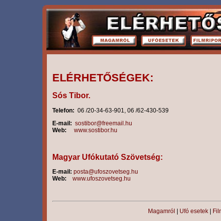
ELÉRHETŐSÉGEK:
Sós Tibor.
Telefon:
06 /20-34-63-901, 06 /62-430-539
E-mail:
sostibor@freemail.hu
Web:
www.sostibor.hu
Magyar Ufókutató Szövetség:
E-mail:
posta@ufoszovetseg.hu
Web:
www.ufoszovetseg.hu
Magamról
|
Ufó esetek
|
Fil